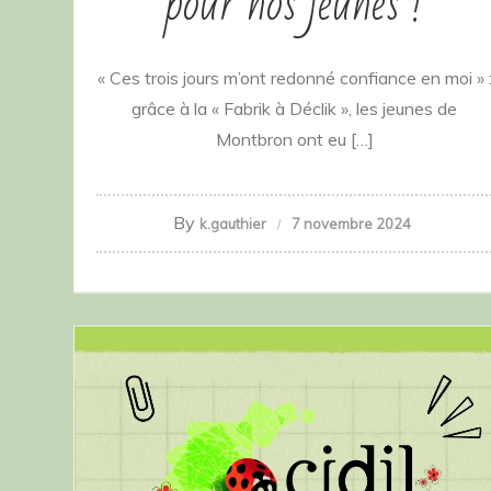
pour nos jeunes !
« Ces trois jours m’ont redonné confiance en moi » 
grâce à la « Fabrik à Déclik », les jeunes de
Montbron ont eu […]
By
k.gauthier
7 novembre 2024