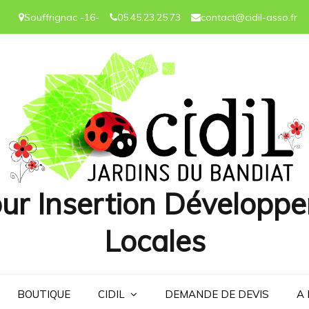
Souffrignac -16-
05.45.23.25.73
contact@cidil-asso.fr
ur Insertion Développe
Locales
BOUTIQUE
CIDIL
DEMANDE DE DEVIS
A