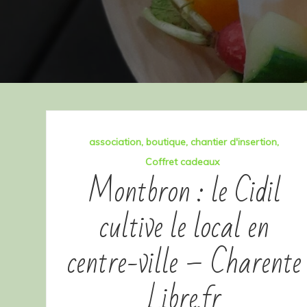
association
boutique
chantier d'insertion
Coffret cadeaux
Montbron : le Cidil
cultive le local en
centre-ville – Charente
Libre.fr