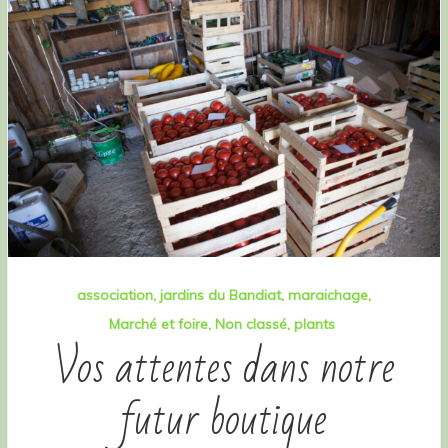
association
jardins du Bandiat
maraichage
Marché et foire
Non classé
plants
Vos attentes dans notre
futur boutique