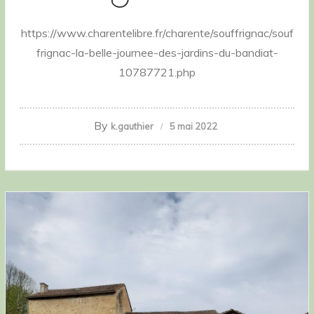
https://www.charentelibre.fr/charente/souffrignac/souf
frignac-la-belle-journee-des-jardins-du-bandiat-
10787721.php
By
k.gauthier
5 mai 2022