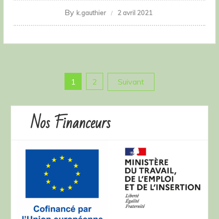
By
k.gauthier
2 avril 2021
Pagination
1
2
Suivant
des
Nos Financeurs
publications