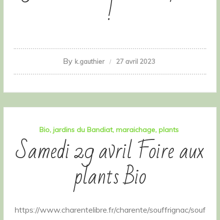
!
By
k.gauthier
27 avril 2023
Bio
jardins du Bandiat
maraichage
plants
Samedi 29 avril Foire aux
plants Bio
https://www.charentelibre.fr/charente/souffrignac/souf