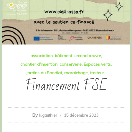
association
bâtiment second œuvre
chantier d'insertion
conserverie
Espaces verts
jardins du Bandiat
maraichage
traiteur
Financement FSE
By
k.gauthier
15 décembre 2023