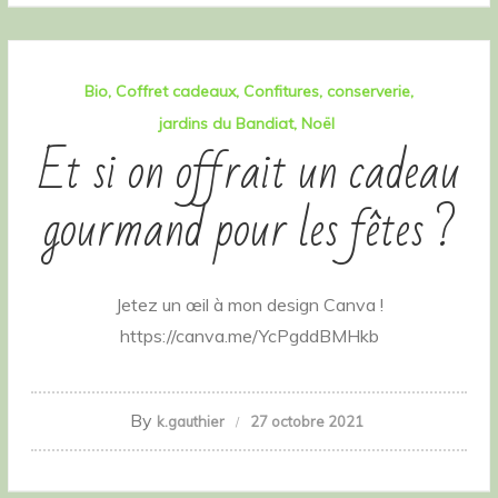
Bio
Coffret cadeaux
Confitures
conserverie
jardins du Bandiat
Noël
Et si on offrait un cadeau
gourmand pour les fêtes ?
Jetez un œil à mon design Canva !
https://canva.me/YcPgddBMHkb
By
k.gauthier
27 octobre 2021