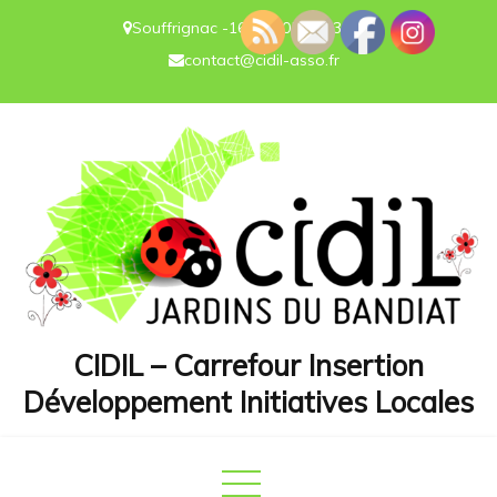
Souffrignac -16-
05.45.23.25.73
contact@cidil-asso.fr
CIDIL – Carrefour Insertion
Développement Initiatives Locales