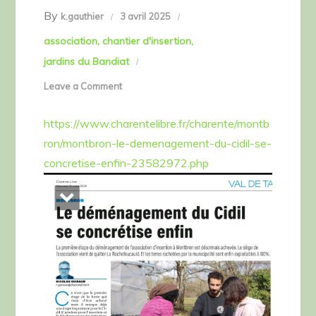
By
k.gauthier
3 avril 2025
association
chantier d'insertion
jardins du Bandiat
on
Leave a Comment
Article
https://www.charentelibre.fr/charente/montb
Charente
ron/montbron-le-demenagement-du-cidil-se-
Libre
concretise-enfin-23582972.php
du
12
mars
2025