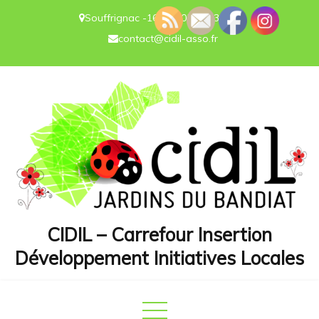
Souffrignac -16-
05.45.23.25.73
contact@cidil-asso.fr
CIDIL – Carrefour Insertion
Développement Initiatives Locales