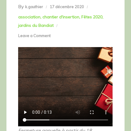
By
k.gauthier
17 décembre 2020
association
chantier d'insertion
Fêtes 2020
jardins du Bandiat
on
Leave a Comment
Repos
mérité
!
Fermeture annuelle à partir du 18