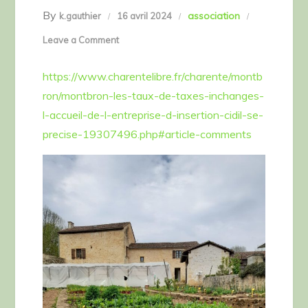
By
association
k.gauthier
16 avril 2024
on
Leave a Comment
Montbron :
https://www.charentelibre.fr/charente/montb
les
ron/montbron-les-taux-de-taxes-inchanges-
taux
l-accueil-de-l-entreprise-d-insertion-cidil-se-
de
precise-19307496.php#article-comments
taxes
inchangés,
l’accueil
de
l’entreprise
d’insertion
Cidil
se
précise