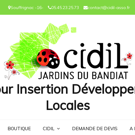
Souffrignac -16-
05.45.23.25.73
contact@cidil-asso.fr
ur Insertion Développe
Locales
BOUTIQUE
CIDIL
DEMANDE DE DEVIS
A