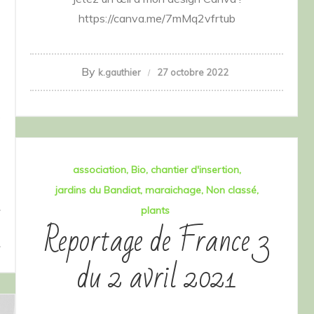
https://canva.me/7mMq2vfrtub
By
k.gauthier
27 octobre 2022
s
association
Bio
chantier d'insertion
jardins du Bandiat
maraichage
Non classé
plants
Reportage de France 3
du 2 avril 2021