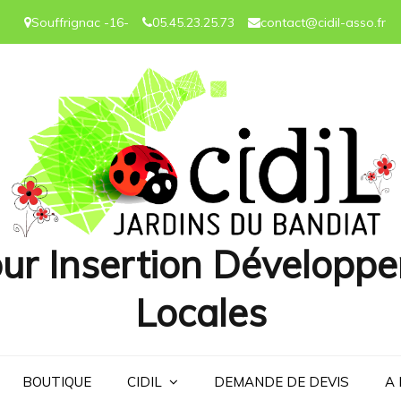
Souffrignac -16-
05.45.23.25.73
contact@cidil-asso.fr
ur Insertion Développe
Locales
BOUTIQUE
CIDIL
DEMANDE DE DEVIS
A