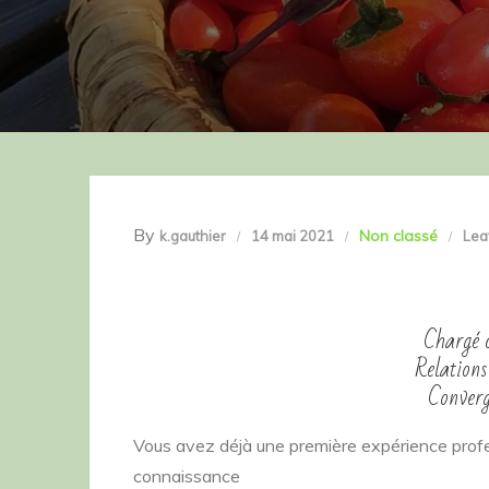
By
Non classé
k.gauthier
14 mai 2021
Lea
Chargé d
Relations
Converg
Vous avez déjà une première expérience profe
connaissance