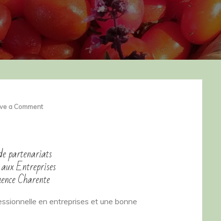
on
ve a Comment
offre
emploi
Relation
e partenariats
aux
 aux Entreprises
ence Charente
Entreprises
Convergence
ssionnelle en entreprises et une bonne
Charente