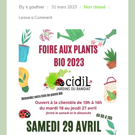
By
Non classé
k.gauthier
31 mars 2023
on
Leave a Comment
Préparation
de
la
foire
aux
plants
2023