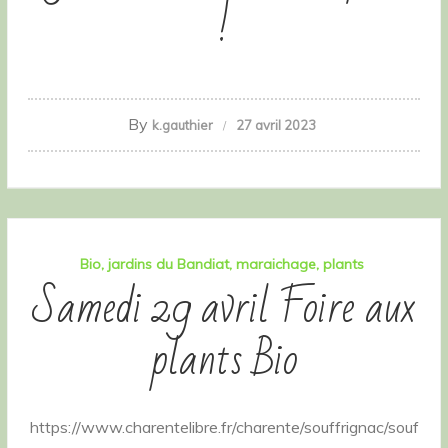
!
By
k.gauthier
27 avril 2023
Bio
jardins du Bandiat
maraichage
plants
Samedi 29 avril Foire aux
plants Bio
https://www.charentelibre.fr/charente/souffrignac/souf