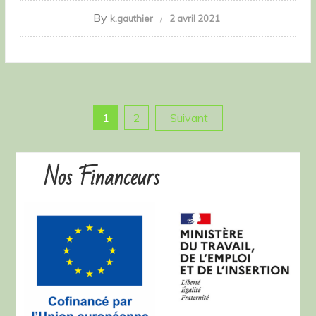
By
k.gauthier
2 avril 2021
Pagination
1
2
Suivant
des
Nos Financeurs
publications