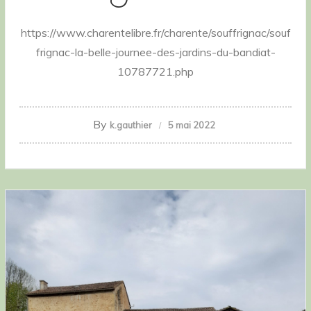
https://www.charentelibre.fr/charente/souffrignac/souf
frignac-la-belle-journee-des-jardins-du-bandiat-
10787721.php
By
k.gauthier
5 mai 2022