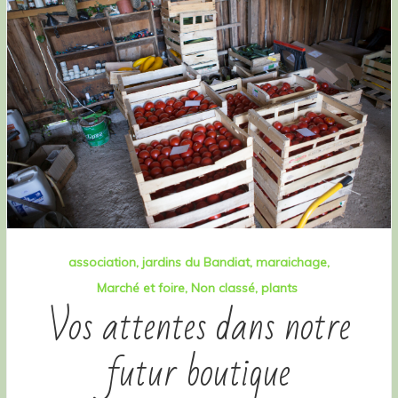
association
jardins du Bandiat
maraichage
Marché et foire
Non classé
plants
Vos attentes dans notre
futur boutique