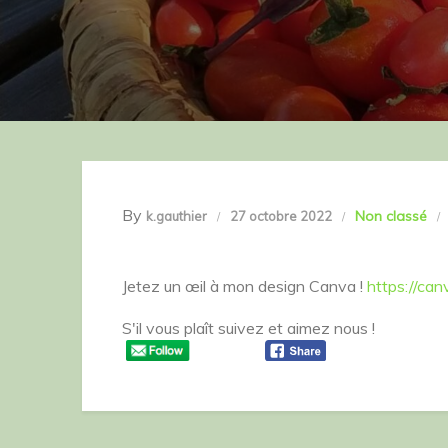
By
Non classé
k.gauthier
27 octobre 2022
Jetez un œil à mon design Canva !
https://ca
S'il vous plaît suivez et aimez nous !