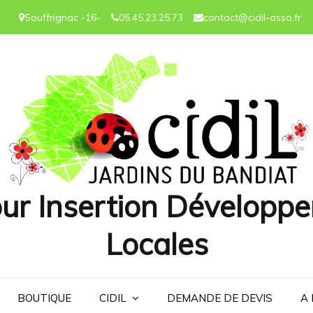
Souffrignac -16-
05.45.23.25.73
contact@cidil-asso.fr
ur Insertion Développe
Locales
BOUTIQUE
CIDIL
DEMANDE DE DEVIS
A