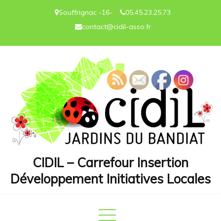
Skip
Souffrignac -16-
05.45.23.25.73
to
contact@cidil-asso.fr
content
CIDIL – Carrefour Insertion
Développement Initiatives Locales