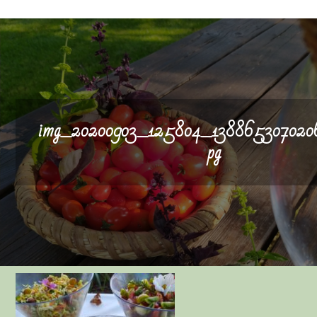
img_20200903_125804_1388653070206
pg