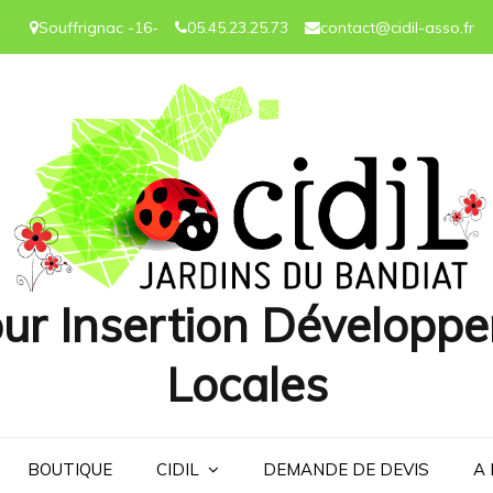
Souffrignac -16-
05.45.23.25.73
contact@cidil-asso.fr
ur Insertion Développe
Locales
BOUTIQUE
CIDIL
DEMANDE DE DEVIS
A