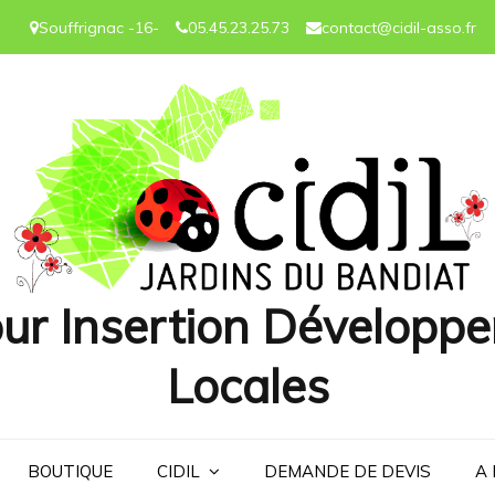
Souffrignac -16-
05.45.23.25.73
contact@cidil-asso.fr
ur Insertion Développe
Locales
BOUTIQUE
CIDIL
DEMANDE DE DEVIS
A