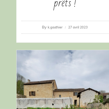
prêts !
By
k.gauthier
27 avril 2023