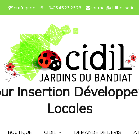
Souffrignac -16-
05.45.23.25.73
contact@cidil-asso.fr
ur Insertion Développe
Locales
BOUTIQUE
CIDIL
DEMANDE DE DEVIS
A