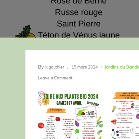
By
jardins du Bandi
k.gauthier
15 mars 2024
on
Leave a Comment
Foire
aux
plants
BIO
2024