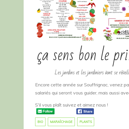
ça sens bon le pr
Les jardins et les jardiniers vont se réve
Encore cette année sur Souffrignac, venez p
salariés qui seront vous guider, mais aussi av
S'il vous plaît suivez et aimez nous !
BIO
MARAÎCHAGE
PLANTS