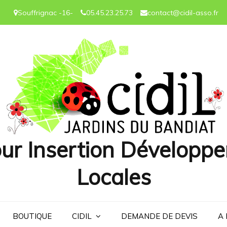
Souffrignac -16-
05.45.23.25.73
contact@cidil-asso.fr
ur Insertion Développe
Locales
BOUTIQUE
CIDIL
DEMANDE DE DEVIS
A