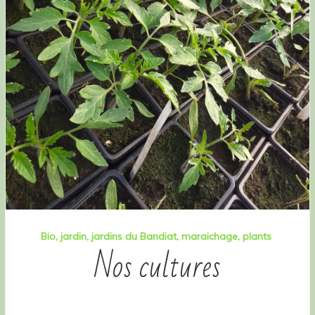
Bio
jardin
jardins du Bandiat
maraichage
plants
Nos cultures