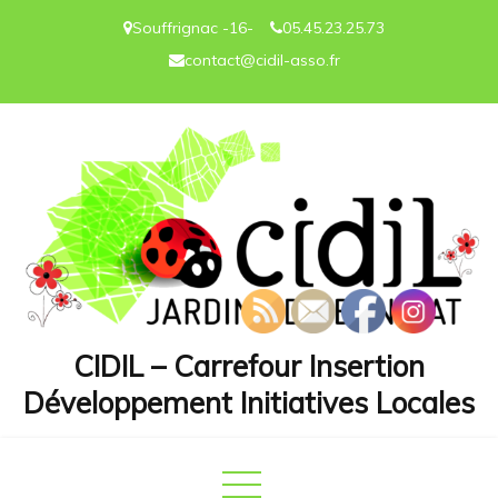
Skip
Souffrignac -16-
05.45.23.25.73
to
contact@cidil-asso.fr
content
CIDIL – Carrefour Insertion
Développement Initiatives Locales