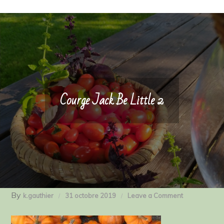
Courge Jack Be Little 2
By
on
k.gauthier
31 octobre 2019
Leave a Comment
Courge
Jack