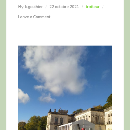
By
traiteur
k.gauthier
22 octobre 2021
on
Leave a Comment
Prestation
traiteur
au
Château
de
La
Mercerie
pour
NEC
octobre
2021