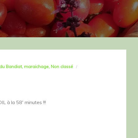
 du Bandiat
maraichage
Non classé
L à la 58′ minutes !!!