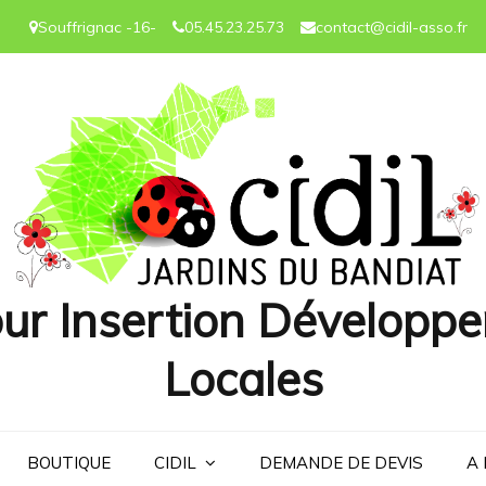
Souffrignac -16-
05.45.23.25.73
contact@cidil-asso.fr
ur Insertion Développe
Locales
BOUTIQUE
CIDIL
DEMANDE DE DEVIS
A