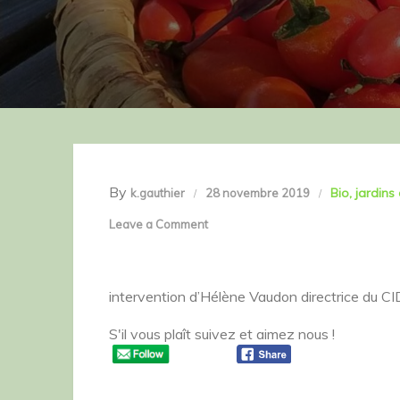
By
Bio
jardins
k.gauthier
28 novembre 2019
on
Leave a Comment
LE
CIDIL
intervention d’Hélène Vaudon directrice du CIDI
à
Vendôme
S'il vous plaît suivez et aimez nous !
avec
le
Premier