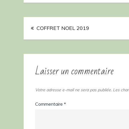
Ministre
Navigation
Edouard
Philippe
COFFRET NOEL 2019
de
l’article
Laisser un commentaire
Votre adresse e-mail ne sera pas publiée.
Les cham
Commentaire
*