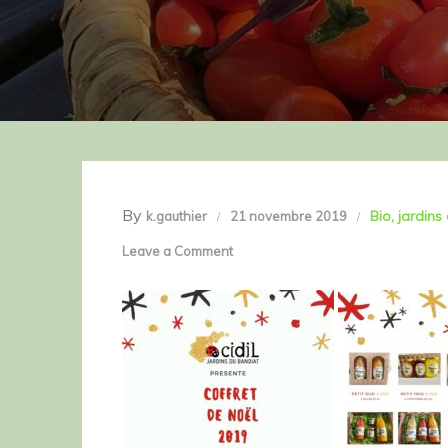
By
Bio
jardins
k.gauthier
21 novembre 2019
on
Leave a Comment
COFFRET
NOEL
2019