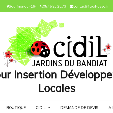
Souffrignac -16-
05.45.23.25.73
contact@cidil-asso.fr
ur Insertion Développe
Locales
BOUTIQUE
CIDIL
DEMANDE DE DEVIS
A