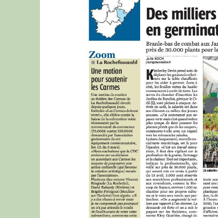
du
23
mars