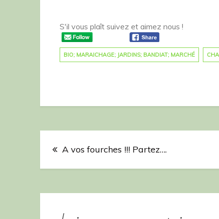
S'il vous plaît suivez et aimez nous !
BIO; MARAICHAGE; JARDINS; BANDIAT; MARCHÉ
CHA
Navigation
A vos fourches !!! Partez….
de
l’article