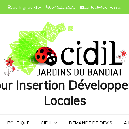
Souffrignac -16-
05.45.23.25.73
contact@cidil-asso.fr
ur Insertion Développe
Locales
BOUTIQUE
CIDIL
DEMANDE DE DEVIS
A