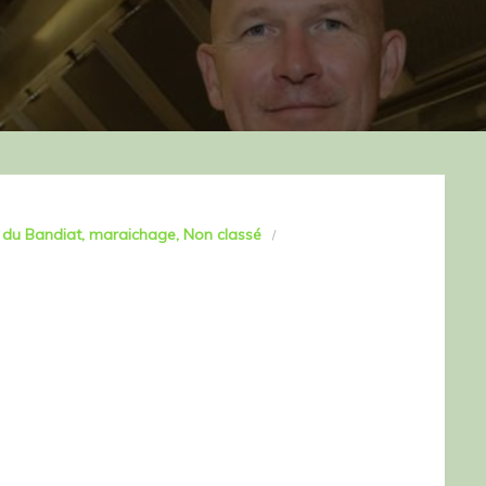
s du Bandiat
maraichage
Non classé