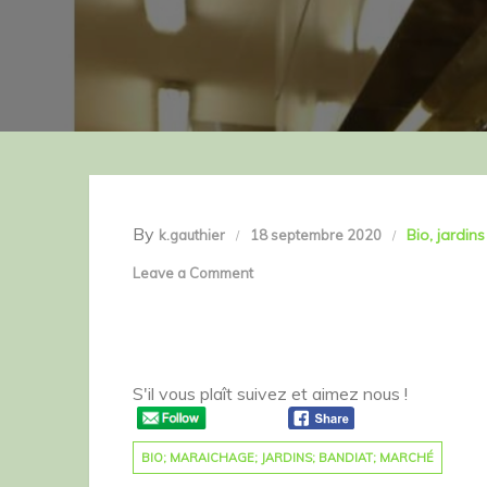
By
Bio
jardin
k.gauthier
18 septembre 2020
on
Leave a Comment
Merci
Chef
!
S'il vous plaît suivez et aimez nous !
BIO; MARAICHAGE; JARDINS; BANDIAT; MARCHÉ