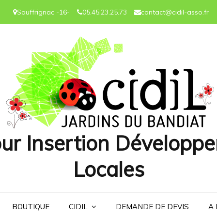
Souffrignac -16-
05.45.23.25.73
contact@cidil-asso.fr
ur Insertion Développe
Locales
BOUTIQUE
CIDIL
DEMANDE DE DEVIS
A