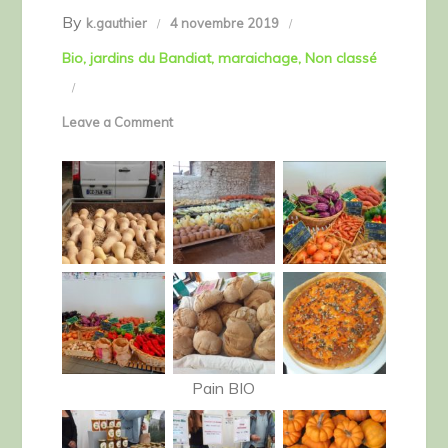
By
k.gauthier
4 novembre 2019
Bio
jardins du Bandiat
maraichage
Non classé
on
Leave a Comment
Fête
de
la
Courge
2019
Pain BIO