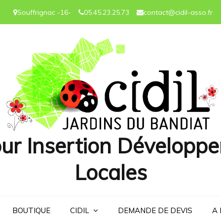
Souffrignac -16-
05.45.23.25.73
contact@cidil-asso.fr
ur Insertion Développe
Locales
BOUTIQUE
CIDIL
DEMANDE DE DEVIS
A