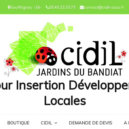
Souffrignac -16-
05.45.23.25.73
contact@cidil-asso.fr
ur Insertion Développe
Locales
BOUTIQUE
CIDIL
DEMANDE DE DEVIS
A