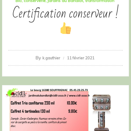
Bio
conserverie
jardins du Bandiat
transformation
Certification conserveur !
By
k.gauthier
11 février 2021