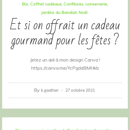
Bio
Coffret cadeaux
Confitures
conserverie
jardins du Bandiat
Noël
Et si on offrait un cadeau
gourmand pour les fêtes ?
Jetez un œil à mon design Canva !
https://canva.me/YcPgddBMHkb
By
k.gauthier
27 octobre 2021