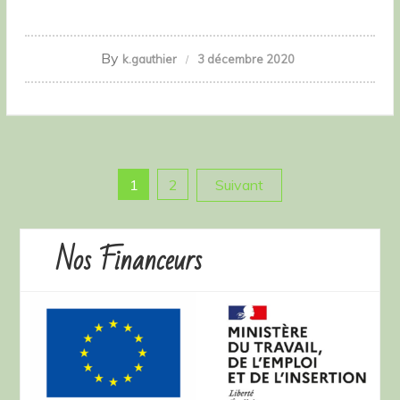
By
k.gauthier
3 décembre 2020
Pagination
1
2
Suivant
des
Nos Financeurs
publications