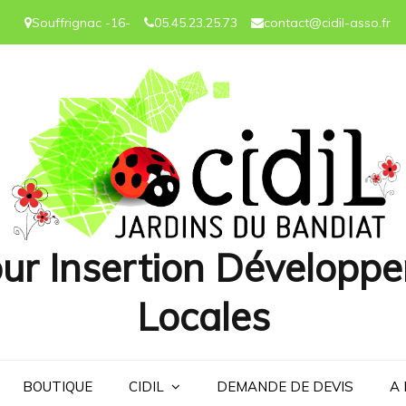
Souffrignac -16-
05.45.23.25.73
contact@cidil-asso.fr
ur Insertion Développe
Locales
BOUTIQUE
CIDIL
DEMANDE DE DEVIS
A