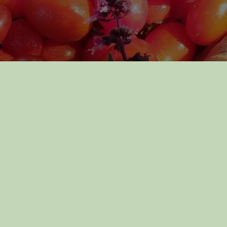
n
SDB
AVANT