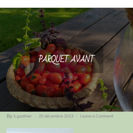
PARQUET AVANT
By
on
k.gauthier
20 décembre 2023
Leave a Comment
PARQUET
AVANT