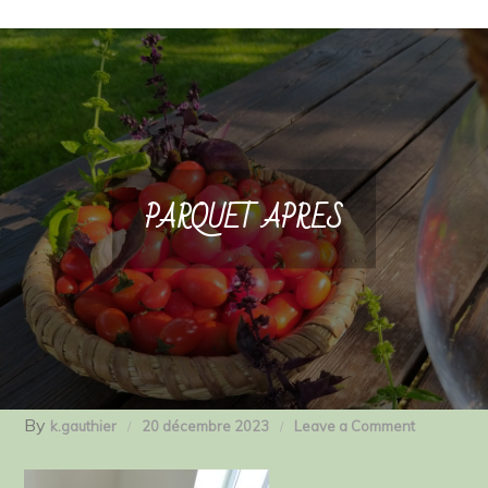
PARQUET APRES
By
on
k.gauthier
20 décembre 2023
Leave a Comment
PARQUET
APRES