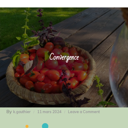
Convergence
By
on
k.gauthier
11 mars 2024
Leave a Comment
Convergence