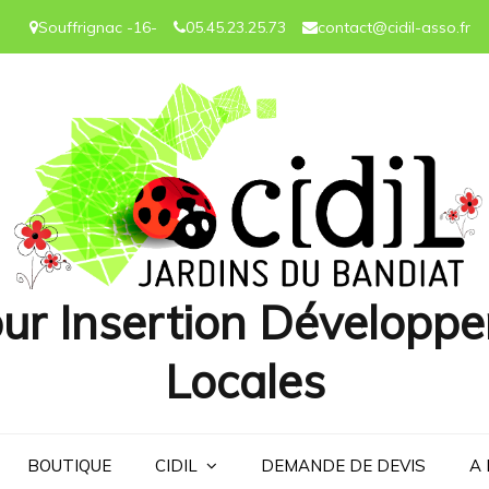
Souffrignac -16-
05.45.23.25.73
contact@cidil-asso.fr
ur Insertion Développe
Locales
BOUTIQUE
CIDIL
DEMANDE DE DEVIS
A