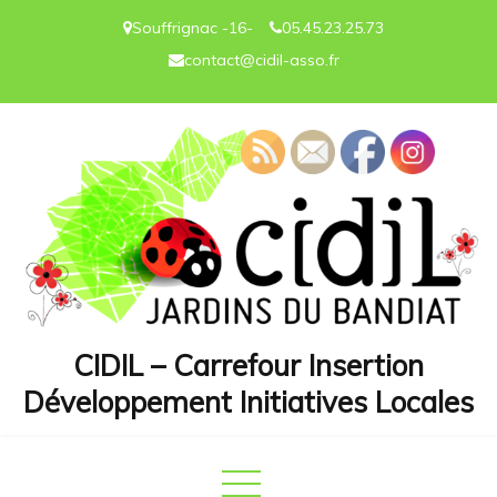
Skip
Souffrignac -16-
05.45.23.25.73
to
contact@cidil-asso.fr
content
CIDIL – Carrefour Insertion
Développement Initiatives Locales