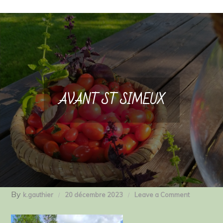
AVANT ST SIMEUX
By
on
k.gauthier
20 décembre 2023
Leave a Comment
AVANT
ST