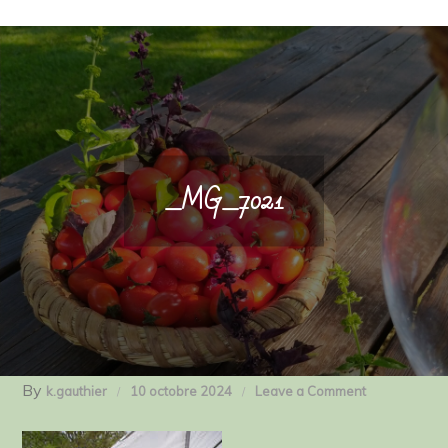
_MG_7021
By
on
k.gauthier
10 octobre 2024
Leave a Comment
_MG_7021