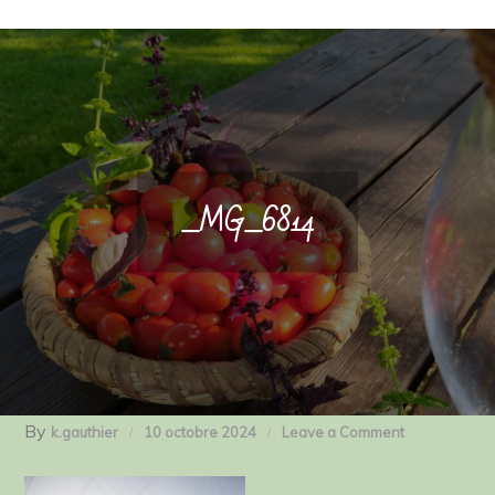
_MG_6814
By
on
k.gauthier
10 octobre 2024
Leave a Comment
_MG_6814