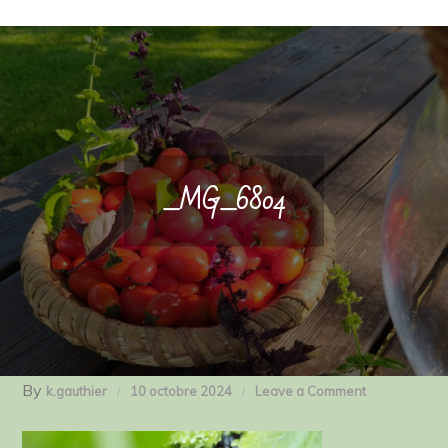
_MG_6804
By
on
k.gauthier
10 octobre 2024
Leave a Comment
_MG_6804