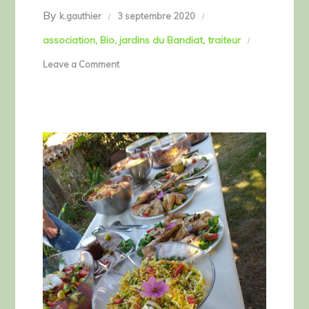
By
k.gauthier
3 septembre 2020
association
Bio
jardins du Bandiat
traiteur
on
Leave a Comment
Buffet
froid
traiteur