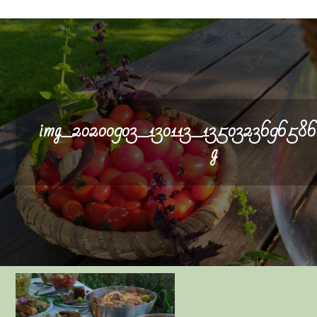
img_20200903_130113_13503236965867
g