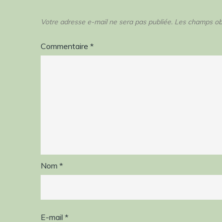
Votre adresse e-mail ne sera pas publiée.
Les champs obl
Commentaire
*
Nom
*
E-mail
*