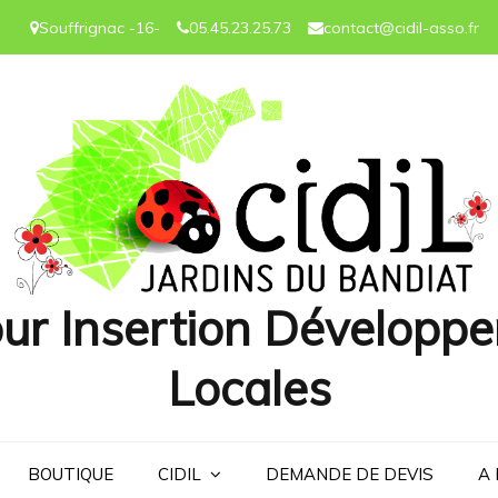
Souffrignac -16-
05.45.23.25.73
contact@cidil-asso.fr
ur Insertion Développe
Locales
BOUTIQUE
CIDIL
DEMANDE DE DEVIS
A