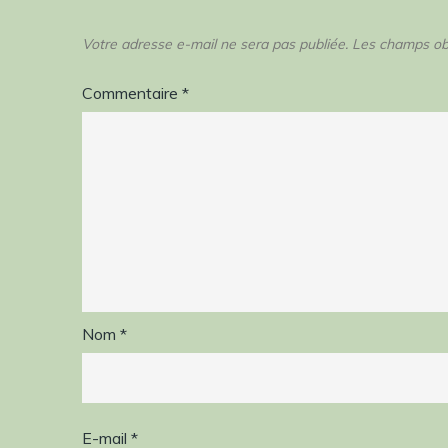
Votre adresse e-mail ne sera pas publiée.
Les champs obl
Commentaire
*
Nom
*
E-mail
*