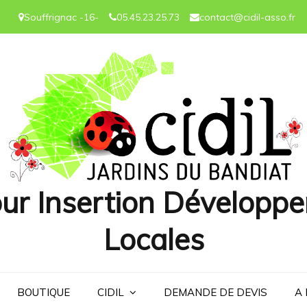
Souffrignac -16-
05.45.23.25.73
contact@cidil-asso.fr
ur Insertion Développe
Locales
BOUTIQUE
CIDIL
DEMANDE DE DEVIS
A