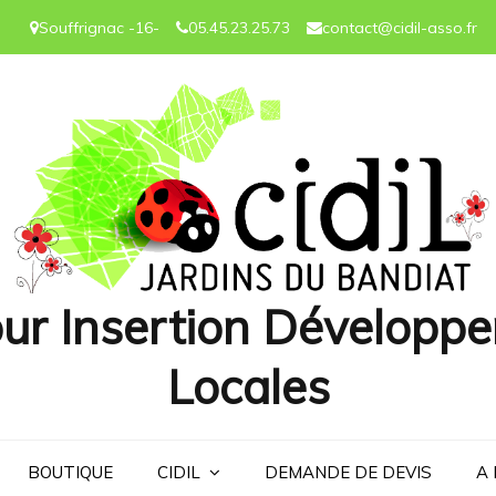
Souffrignac -16-
05.45.23.25.73
contact@cidil-asso.fr
ur Insertion Développe
Locales
BOUTIQUE
CIDIL
DEMANDE DE DEVIS
A