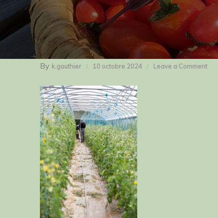
By
on
k.gauthier
10 octobre 2024
Leave a Comment
_M