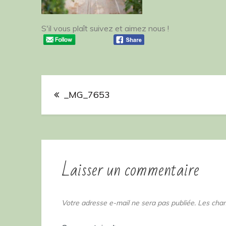
S'il vous plaît suivez et aimez nous !
Navigation
_MG_7653
de
l’article
Laisser un commentaire
Votre adresse e-mail ne sera pas publiée.
Les cham