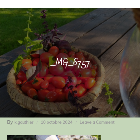
_MG_6757
By
on
k.gauthier
10 octobre 2024
Leave a Comment
_MG_6757